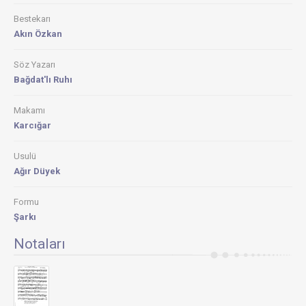
Bestekarı
Akın Özkan
Söz Yazarı
Bağdat'lı Ruhı
Makamı
Karcığar
Usulü
Ağır Düyek
Formu
Şarkı
Notaları