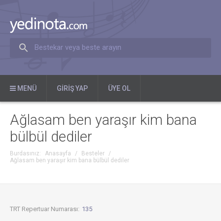
Bestekar veya beste arayın
MENÜ
GIRIŞ YAP
ÜYE OL
Ağlasam ben yaraşır kim bana
bülbül dediler
Burdasınız:
Anasayfa
/
Besteler
/
Ağlasam ben yaraşır kim bana bülbül dediler
TRT Repertuar Numarası:
135