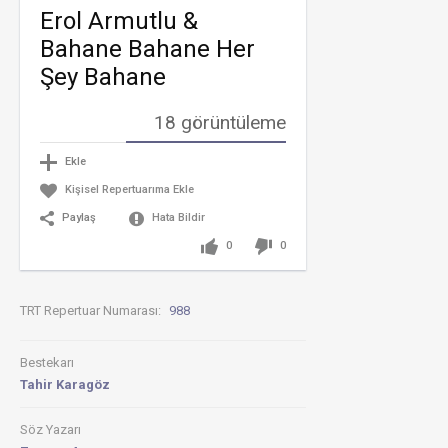
&
Erol Armutlu &
Bahane
Bahane
Bahane Bahane Her
Her
Şey
Şey Bahane
Bahane
(HİCÂZ)
18 görüntüleme
Alem
bahanedir
Ekle
varlığın
Kişisel Repertuarıma Ekle
için
(BAHANE
Paylaş
Hata Bildir
BAHANE)
0
0
TRT Repertuar Numarası:
988
Bestekarı
Tahir Karagöz
Söz Yazarı