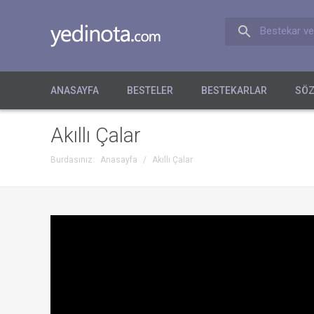
Bestekar ve
ANASAYFA
BESTELER
BESTEKARLAR
SÖZ
Akıllı Çalar
Burdasınız:
Anasayfa
/
Akıllı Çalar