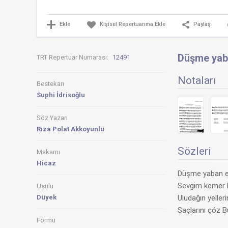
Ekle
Paylaş
Kişisel Repertuarıma Ekle
Düşme yaba
TRT Repertuar Numarası:
12491
Notaları
Bestekarı
Suphi İdrisoğlu
Söz Yazarı
Rıza Polat Akkoyunlu
Sözleri
Makamı
Hicaz
Düşme yaban el
Sevgim kemer b
Usulü
Düyek
Uludağın yeller
Saçlarını çöz B
Formu