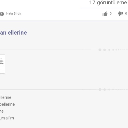
17 görüntüleme
0
0
Hata Bildir
n ellerine
lerine
ellerine
ine
ursalı'm