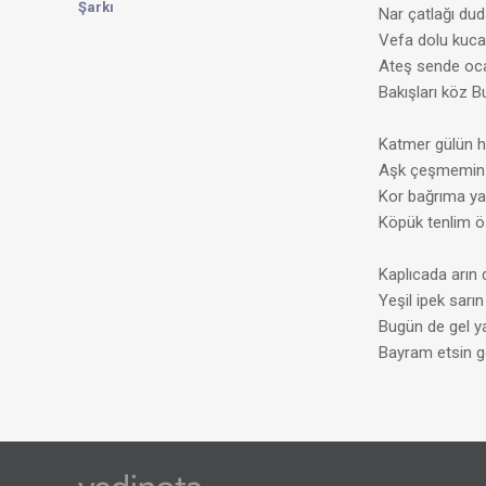
Şarkı
Nar çatlağı du
Vefa dolu kuc
Ateş sende oc
Bakışları köz B
Katmer gülün h
Aşk çeşmemin 
Kor bağrıma yat
Köpük tenlim ö
Kaplıcada arın 
Yeşil ipek sarın
Bugün de gel ya
Bayram etsin g