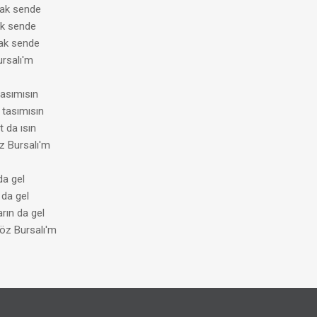
dak sende
ak sende
ak sende
ursalı'm
asımısın
tasımısın
 da ısın
z Bursalı'm
da gel
 da gel
rın da gel
öz Bursalı'm