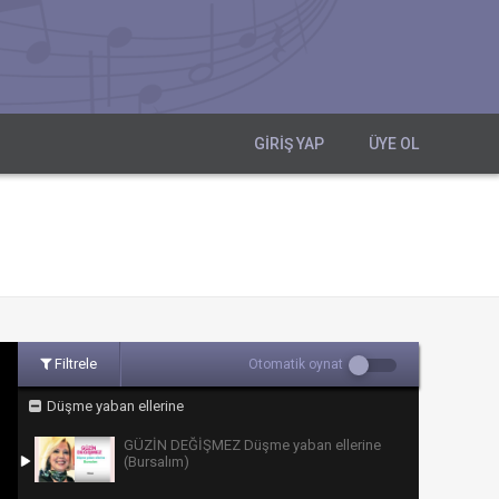
GIRIŞ YAP
ÜYE OL
Filtrele
Otomatik oynat
Düşme yaban ellerine
GÜZİN DEĞİŞMEZ Düşme yaban ellerine
(Bursalım)