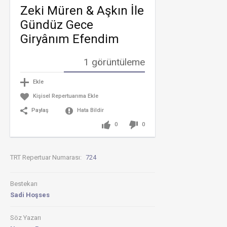
Aşkın
Zeki Müren & Aşkın İle
İle
Gündüz
Gündüz Gece
Gece
Giryanı
Giryânım Efendim
Efendi
Aşkın
1 görüntüleme
ile
gündüz
gece
Ekle
giryanı
Kişisel Repertuarıma Ekle
efendim
Sadi
Paylaş
Hata Bildir
HOŞSE
0
0
Zeki
Müren
-
Aşkın
TRT Repertuar Numarası:
724
ile
gündüz
gece
giryânı
Bestekarı
efendi
Sadi Hoşses
Aşkın
ile
Söz Yazarı
gündüz