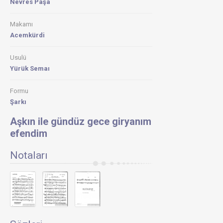
Nevres Paşa
gece
giryanı
efendim
Makamı
Turhan
Öge
Acemkürdi
Aşkın
Usulü
ile
gündüz
Yürük Semaı
gece
giryanı
efendim
Formu
Sevinç
Şarkı
Tolunay
Aşkın ile gündüz gece giryanım
Reşit
Çağın
efendim
Arşivi
1358-
Yaşar
Notaları
Özel
:
Aşkın
İle
Gündüz
Gece
Giryânı
Efendi