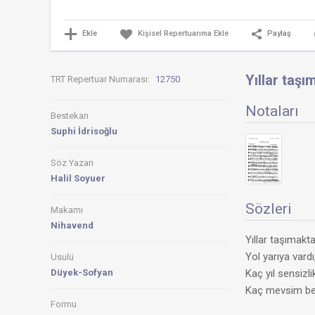
Ekle
Paylaş
Kişisel Repertuarıma Ekle
Yıllar taşı
TRT Repertuar Numarası:
12750
Notaları
Bestekarı
Suphi İdrisoğlu
Söz Yazarı
Halil Soyuer
Sözleri
Makamı
Nihavend
Yıllar taşımakta
Yol yarıya vardı
Usulü
Düyek-Sofyan
Kaç yıl sensizli
Kaç mevsim bek
Formu