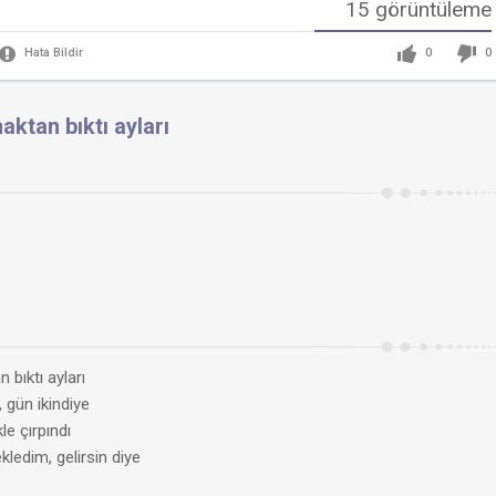
15 görüntüleme
0
0
Hata Bildir
maktan bıktı ayları
n bıktı ayları
, gün ikindiye
kle çırpındı
ledim, gelirsin diye