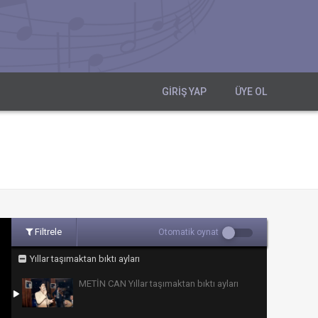
GIRIŞ YAP
ÜYE OL
Filtrele
Otomatik oynat
Yıllar taşımaktan bıktı ayları
METİN CAN Yıllar taşımaktan bıktı ayları