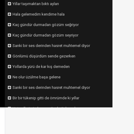
Yıllar taşımaktan bıktı ayları
Hala gelemedim kendime hala
Kaç gündür durmadan gözüm seğriyor
Kaç gündür durmadan gözüm seyriyor
Sanki bir ses derinden hasret muhtemel diyor
Gönlümü düşürdüm sende gezerken
Yollarda yürü de kar kış demeden
Ne olur üzülme başa gelene
Sanki bir ses derinden hasret muhtemel diyor
Bir bir tükenip gitti de ömrümde ki yıllar
Uçtu ellerimizden en güzel günler aylar
Bir yüce dağ düşün işte öylesin
Hangi dağ ardına kaçıp gittiniz (Deli Günler)