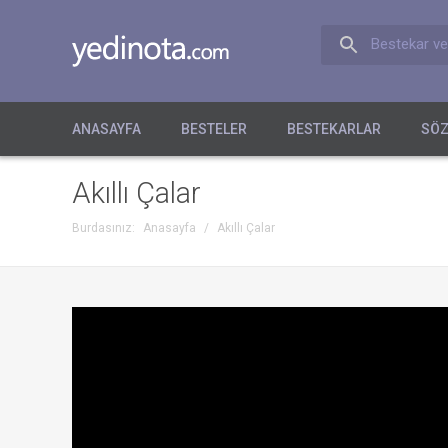
Bestekar ve
ANASAYFA
BESTELER
BESTEKARLAR
SÖZ
Akıllı Çalar
Burdasınız:
Anasayfa
/
Akıllı Çalar