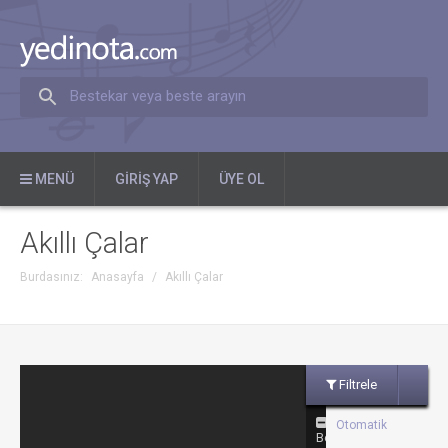
Bestekar veya beste arayın
MENÜ
GIRIŞ YAP
ÜYE OL
Akıllı Çalar
Burdasınız:
Anasayfa
/
Akıllı Çalar
Filtrele
Otomatik
Ben