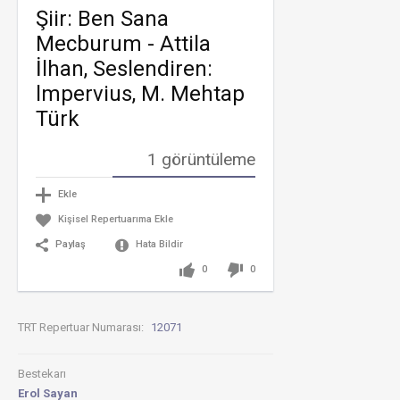
Şiir: Ben Sana
Orkestr
City
Mecburum - Attila
Ben
İlhan, Seslendiren:
Sana
Mecbur
lmpervius, M. Mehtap
Nostalji
Türk
Erci
Ben
sana
1 görüntüleme
mecbur
Attila
Ekle
İlhan
Kişisel Repertuarıma Ekle
Ben
Sana
Paylaş
Hata Bildir
Mecbur
Şiiri
0
0
BEN
SANA
MECBU
TRT Repertuar Numarası:
12071
BEN
SANA
Bestekarı
MECBU
ŞİİRİ
Erol Sayan