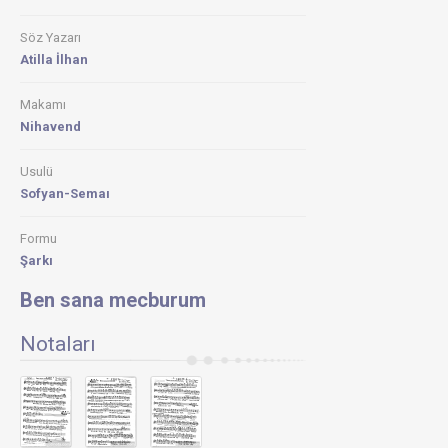
İÇİN
FON
MÜZİĞİ
Söz Yazarı
MUSTA
Atilla İlhan
ZORLU
www.osm
Makamı
BEN
Nihavend
SANA
MECBU
MEHME
Usulü
AKİF
ARSLAN
Sofyan-Semaı
aşk
şiirleri
Formu
Ben
Şarkı
Sana
Mecbur
Ben sana mecburum
Attila
İlhan-
Nebi
Notaları
Özdemi
yorumu
Siir
-
Ben
sana