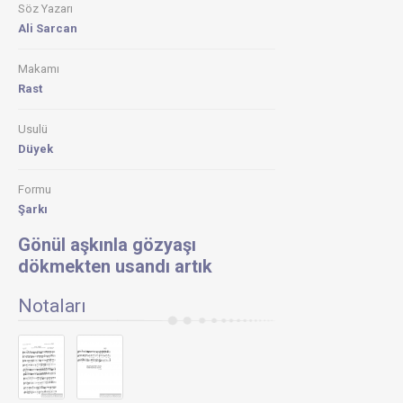
Söz Yazarı
Gönül
aşkınla
Ali Sarcan
gözyaşı
dökmek
usandı
Makamı
artık-
Rast
Necmett
YILDIRI
Usulü
Ahat
Düyek
Uruk
-
Gönül
Formu
aşkınla
gözyaşı
Şarkı
dökmek
usandı
Gönül aşkınla gözyaşı
artık
dökmekten usandı artık
Gönül
Aşkınla
Notaları
Gözyaşı
Dökmek
Mehmet
Şafak
&
Gönül