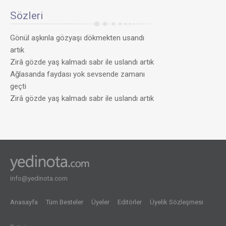
Aşkınla
Gözyaşı
Sözleri
Dökmek
Usandı
Artık
Gönül aşkınla gözyaşı dökmekten usandı
(RAST)
artık
♫♪
Zirâ gözde yaş kalmadı sabr ile uslandı artık
AYŞEN
BİRGÖR
Ağlasanda faydası yok sevsende zamanı
GÖNÜL
geçti
AŞKINL
GÖZYAŞ
Zirâ gözde yaş kalmadı sabr ile uslandı artık
DÖKME
USANDI
ARTIK
♫♪
gönül
aşkınla
gözyaşı
dökmek
usandı
info@yedinota.com
artık
bülent
ateş
Anasayfa
Tüm Besteler
Üyeler
Editörler
Üyelik Sözleşmesi
MEYHA
ŞARKIL