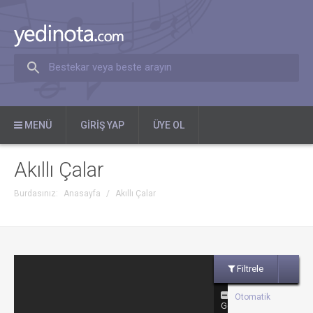
Bestekar veya beste arayın
MENÜ
GIRIŞ YAP
ÜYE OL
Akıllı Çalar
Burdasınız:
Anasayfa
/
Akıllı Çalar
Filtrele
Otomatik
Gönül