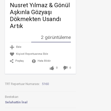
/
Nusret Yılmaz & Gönül
Gönül
aşkınla
Aşkınla Gözyaşı
gözyaşı
dökmek
Dökmekten Usandı
usandı
artık
Artık
urfalı
2 görüntüleme
ömer
karaoğl
gönül
Ekle
aşkınla
gözyaşı
Kişisel Repertuarıma Ekle
dökmek
Paylaş
Hata Bildir
Gönül
Aşkınla
0
0
Gözyaşı
Dökmek
Metin
TRT Repertuar Numarası:
5160
Milli-
Gönül
Aşkınla
Bestekarı
Gözyaşı
Dökmek
Selahattin İnal
(((HB)))